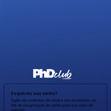
Esqueceu sua senha?
Digite seu endereço de email e nós enviaremos um
link de recuperação de senha para sua caixa de
entrada.